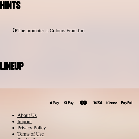
Hints
The promoter is Colours Frankfurt
Lineup
Kaufmann (DE)
MARIA Die RUHE
Matija
About Us
Avocado
Imprint
Dave Dinger
Privacy Policy
Terms of Use