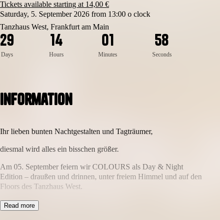
Tickets available starting at 14,00 €
Saturday, 5. September 2026 from 13:00 o clock
Tanzhaus West, Frankfurt am Main
8
2
9
1
4
0
1
5
7
Days
Hours
Minutes
Seconds
Information
Ihr lieben bunten Nachtgestalten und Tagträumer,
diesmal wird alles ein bisschen größer.
Am 05. September feiern wir COLOURS als Day & Night
Edition – draußen und drinnen, unter freiem Himmel und auf den
Floors des Tanzhaus West.
Los geht es bereits um 15 Uhr im Sommergarten, bevor wir ab 22
Read more
Uhr nahtlos im Club weitermachen und gemeinsam durch die