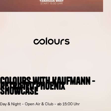
COLOURS with Kaufmann -
Petrified Phoenix
Showcase
Day & Night - Open Air & Club - ab 15:00 Uhr