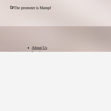
The promoter is Mampf
About Us
Imprint
Privacy Policy
Terms of Use
Cookie Settings
English
© 2026 - Ticket AG