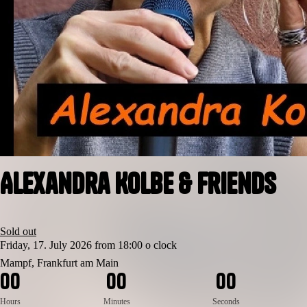
Alexandra Kolbe & Friends
Sold out
Friday, 17. July 2026 from 18:00 o clock
Mampf, Frankfurt am Main
0
0
0
0
0
0
Hours
Minutes
Seconds