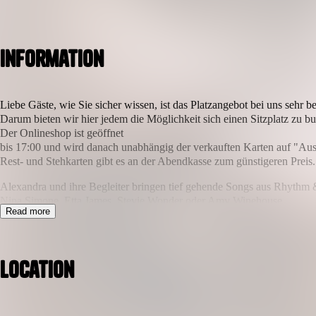
Information
Liebe Gäste, wie Sie sicher wissen, ist das Platzangebot bei uns sehr b
Darum bieten wir hier jedem die Möglichkeit sich einen Sitzplatz zu b
Der Onlineshop ist geöffnet
bis 17:00 und wird danach unabhängig der verkauften Karten auf "Ausv
Rest- und Stehkarten gibt es an der Abendkasse zum günstigeren Preis.
Alexandra und ihre Begleiter bringen tief gehende Songs aus Rhythm &
Nina Simone, Etta James, Stevie Wonder oder Amy Winehouse
Read more
Location