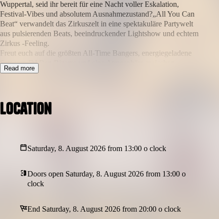
Wuppertal, seid ihr bereit für eine Nacht voller Eskalation,
Festival-Vibes und absolutem Ausnahmezustand?„All You Can
Beat“ verwandelt das Zirkuszelt in eine spektakuläre Partywelt
aus pulsierenden Beats, beeindruckender Lightshow und echtem
Zirkus -Feeling.
Freut euch auf die größten All-Time Bangers, energiegeladene
Sets von DJ Ben Bizarre und eine Atmosphäre zwischen
Read more
Daydrinking, Festival und Clubnacht. Von den ersten Drinks bis
zum letzten Beat erwartet euch ein Event voller Emotionen,
Lichter und unvergesslicher Momente.
Location
Saturday, 8. August 2026 from 13:00 o clock
Doors open Saturday, 8. August 2026 from 13:00 o
clock
End Saturday, 8. August 2026 from 20:00 o clock