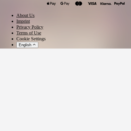
About Us
Imprint
Privacy Policy
Terms of Use
Cookie Settings
English
© 2026 - Ticket AG
Privacy settings
We use cookies and similar technologies to provide our services,