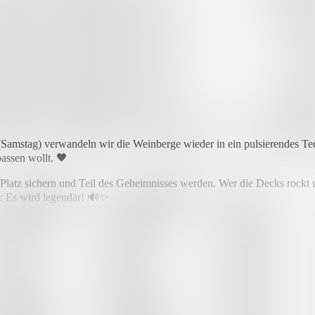
 (Samstag) verwandeln wir die Weinberge wieder in ein pulsierendes T
passen wollt. 🖤
hren Platz sichern und Teil des Geheimnisses werden. Wer die Decks roc
er: Es wird legendär! 🔊✨
bt. Die Tickets sind streng limitiert – warte nicht zu lange!