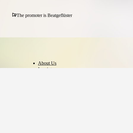
The promoter is Beatgeflüster
About Us
Imprint
Privacy Policy
Terms of Use
Cookie Settings
English
© 2026 - Ticket AG