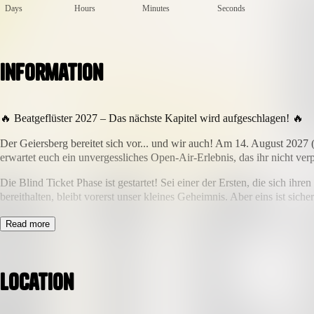
Days
Hours
Minutes
Seconds
Information
🔥 Beatgeflüster 2027 – Das nächste Kapitel wird aufgeschlagen! 🔥
Der Geiersberg bereitet sich vor... und wir auch! Am 14. August 2027
erwartet euch ein unvergessliches Open-Air-Erlebnis, das ihr nicht ver
Die Blind Ticket Phase ist gestartet! Sei einer der Ersten, die sich i
bereithalten, bleibt vorerst unser kleines Geheimnis. Aber eins ist sich
Sichere dir jetzt dein Blind Ticket und sei dabei, wenn der Geiersberg be
Read more
Location