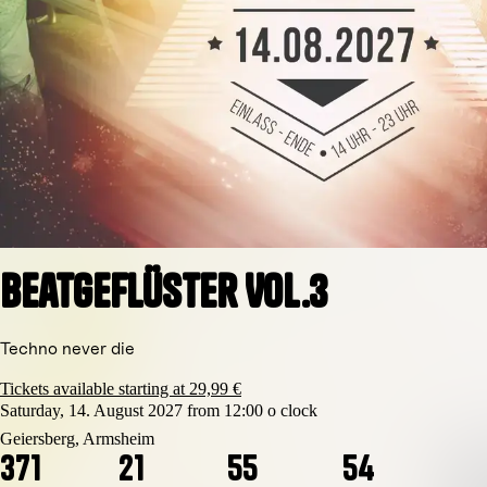
Beatgeflüster Vol.3
Techno never die
Tickets available starting at 29,99 €
Saturday, 14. August 2027 from 12:00 o clock
Geiersberg, Armsheim
3
7
1
2
1
5
5
5
3