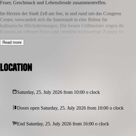
Feuer, Geschmack und Lebensfreude zusammentreffen.
Im Herzen der Stadt Zell am See, in und rund um das Congress
Center, verwandelt sich die Innenstadt in eine Bühne für
kulinarische Höchstleistungen. Die besten Grillmeister zeigen ihr
Können am offenen Feuer und veredeln hochwertige Zutaten zu
außergewöhnlichen Genussmomenten. Begleitet wird das
Read more
Erlebnis von renommierten Winzern, die ihre erlesenen Weine
präsentieren und zum genussvollen Verkosten einladen.
Freut Euch auf ein Event, das Handwerk, Leidenschaft und
Location
alpine Lebensart vereint – mit rauchigen Aromen, feinen Weinen
und einer einzigartigen Atmosphäre direkt in Zell am See.
Burning Love
ist mehr als ein Event – es ist ein Fest für alle
Sinne. 🔥🍷
Saturday, 25. July 2026 from 10:00 o clock
Mehr Infos gibt es in Kürze!
TICKETS nur auf
www.burninglove.at
erhältlich!
Doors open Saturday, 25. July 2026 from 10:00 o clock
End Saturday, 25. July 2026 from 16:00 o clock