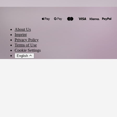
Carbon
Konfusia
Lampe
About Us
Joseph Disco
Imprint
Privacy Policy
Terms of Use
Cookie Settings
English
© 2026 - Ticket AG