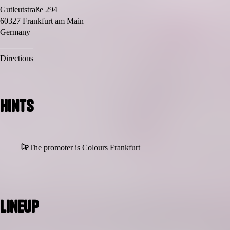
Kommt früh oder spät, bleibt kurz oder bis zum Schluss.
Gutleutstraße 294
Bringt eure Farben mit – wir kümmern uns um den Rest.
60327 Frankfurt am Main
Tickets im Vorverkauf & an der Abendkasse.
Germany
COLOURS. Music. People. Night. Magic
Directions
Hints
The promoter is Colours Frankfurt
Lineup