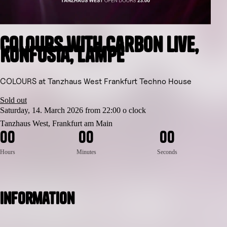
COLOURS with Carbon Live,
Konfusia, Lampé
COLOURS at Tanzhaus West Frankfurt Techno House
Sold out
Saturday, 14. March 2026 from 22:00 o clock
Tanzhaus West, Frankfurt am Main
0
0
0
0
0
0
Hours
Minutes
Seconds
Information