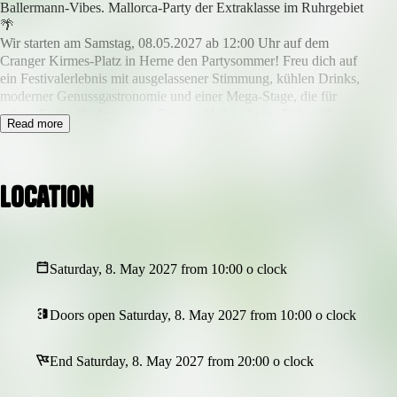
Ballermann-Vibes. Mallorca-Party der Extraklasse im Ruhrgebiet
🌴
Wir starten am Samstag, 08.05.2027 ab 12:00 Uhr auf dem
Cranger Kirmes-Platz in Herne den Partysommer! Freu dich auf
ein Festivalerlebnis mit ausgelassener Stimmung, kühlen Drinks,
moderner Genussgastronomie und einer Mega-Stage, die für
echtes Festivalfeeling sorgt. Bei uns bleiben keine Füße still, wer
Read more
bei den Künstlern nicht zum feiern kommt, ist selber schuld!
Erlebe die Stars der Popschlager- und Mallorcaszene live auf der
Bühne:
🔥Mickie Krause
Location
🔥Lorenz Büffel
🔥Julian Sommer
🔥Frenzy
🔥Jörg Bausch
Saturday, 8. May 2027 from 10:00 o clock
🔥Peter Wackel
🔥uvm.
Ihr liegt uns am Herzen: Wohlfühlen steht an erster Stelle! Keine
Doors open Saturday, 8. May 2027 from 10:00 o clock
Dixis - nur hochwertige Sanitäranlagen! Wir zählen zu einer der
modernsten Festivals in Deutschland. Bezahlung über dein
End Saturday, 8. May 2027 from 20:00 o clock
Festival-Armband was du am Einlass erhälst. Einfach über den
QR Code auf dem Band über PayPal, Kreditkarte, Klarna, Apple