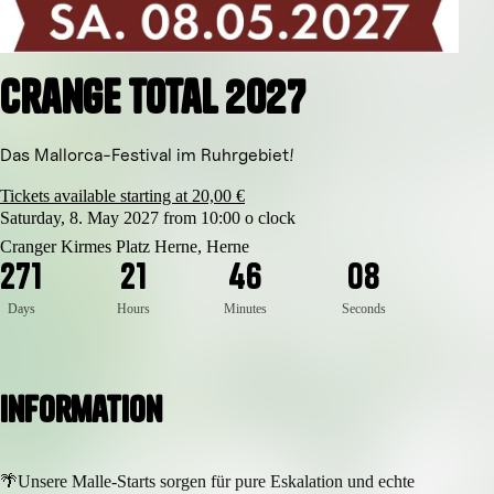
Crange Total 2027
Das Mallorca-Festival im Ruhrgebiet!
Tickets available starting at 20,00 €
Saturday, 8. May 2027 from 10:00 o clock
Cranger Kirmes Platz Herne, Herne
8
2
7
1
2
1
4
6
0
7
Days
Hours
Minutes
Seconds
Information
🌴Unsere Malle-Starts sorgen für pure Eskalation und echte