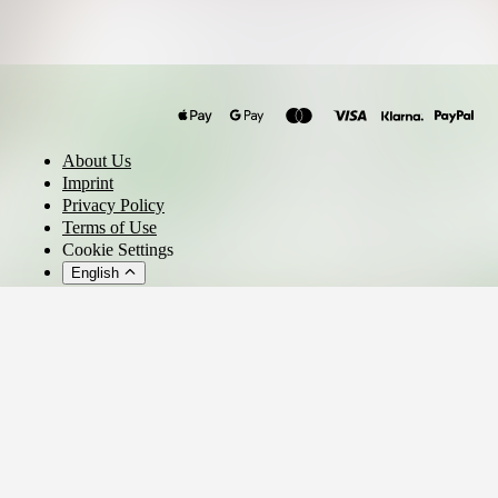
Der Partycrasher
Peter Wackel
Mickie Krause
About Us
Frenzy
Imprint
Julian Sommer
Privacy Policy
Terms of Use
Jörg Bausch
Cookie Settings
Lorenz Büffel
English
© 2026 - Ticket AG