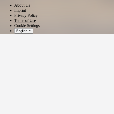
Ein Dirigent, der zwischen Metropole und Prignitz Brücken baut.
About Us
Imprint
Ein Sommerabend, der nach Klang, Kornfeldern und vielleicht
Privacy Policy
sogar nach frischem Brot duftet.
Terms of Use
Cookie Settings
Das wird kein gewöhnliches Konzert.
English
Das wird ein Fest der Verbindungen.
© 2026 - Ticket AG
Ein Kreis, der sich schließt – auf der kultur.farm.
Privacy settings
We use cookies and similar technologies to provide our services,
analyze usage, and personalize your experience.