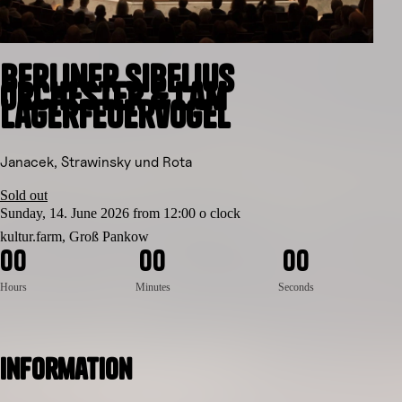
Berliner Sibelius
Orchester & Lam
Lagerfeuervogel
Janacek, Strawinsky und Rota
Sold out
Sunday, 14. June 2026 from 12:00 o clock
kultur.farm, Groß Pankow
0
0
0
0
0
0
Hours
Minutes
Seconds
Information