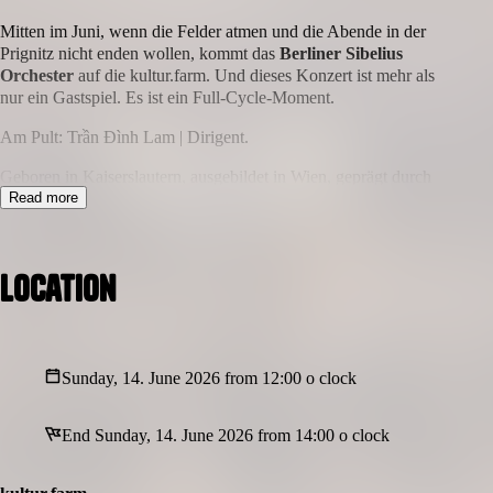
Mitten im Juni, wenn die Felder atmen und die Abende in der
Prignitz nicht enden wollen, kommt das
Berliner Sibelius
Orchester
auf die kultur.farm. Und dieses Konzert ist mehr als
nur ein Gastspiel. Es ist ein Full-Cycle-Moment.
Am Pult: Trần Đình Lam | Dirigent.
Geboren in Kaiserslautern, ausgebildet in Wien, geprägt durch
Stationen vom Budapest Festival Orchestra bis zum Theater Kiel
Read more
– und heute zu Hause in der Prignitz. Hier hat er nicht nur
musikalische Wurzeln geschlagen, sondern auch ganz reale: Mit
„Prignitzbrot“ verbindet er Handwerk, Haltung und Heimat.
Location
Dirigent und Bäcker. Teig und Takt. Stadt und Land. Wer könnte
die Idee der kultur.farm schöner verkörpern?
Das
Berliner Sibelius Orchester
ist ein leidenschaftliches
Berliner Projektorchester mit hohem künstlerischen Anspruch und
Sunday, 14. June 2026 from 12:00 o clock
beeindruckender Energie. Musiker:innen aus unterschiedlichsten
Kontexten kommen hier zusammen, um große sinfonische
End Sunday, 14. June 2026 from 14:00 o clock
Programme mit Ernst, Spielfreude und klarem Klangwillen zu
gestalten. Seit dem Winterprojekt 2023/24 verbindet Trần Đình
Lam eine enge Zusammenarbeit mit dem Orchester – nun setzt