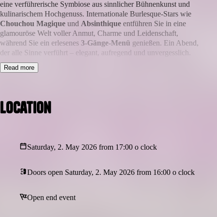
eine verführerische Symbiose aus sinnlicher Bühnenkunst und
kulinarischem Hochgenuss. Internationale Burlesque-Stars wie
Chouchou Magique
und
Absinthique
entführen Sie in eine
glamouröse Welt voller Anmut, Charme und Leidenschaft,
während Sie ein erlesenes
3-Gänge-Menü
genießen. Ein Abend,
der alle Sinne verführt – elegant, aufregend und unvergesslich.
Read more
Location
Saturday, 2. May 2026 from 17:00 o clock
Doors open Saturday, 2. May 2026 from 16:00 o clock
Open end event