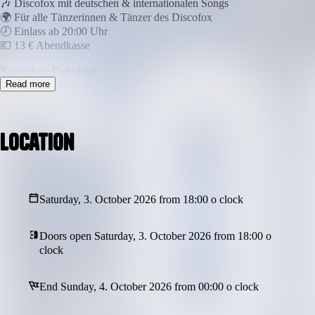
🎶 Discofox mit deutschen & internationalen Songs
🌍 Für alle Tänzerinnen & Tänzer des Discofox
🕗 Einlass ab 20:00 Uhr
💶 13 € Abendkasse
Kostenlose Parkplätze
Read more
Tischreservierung nach Anfrage.
Erlebt einmal im Monat eine unvergessliche Nacht voller
Location
Rhythmus, Leidenschaft und bester Stimmung!
Tanzen, feiern und gemeinsam die Tanzfläche zum Beben
bringen! ✨
📍 Club Rouge Showpalast
Saturday, 3. October 2026 from 18:00 o clock
Nicht verpassen – wir sehen uns auf der Tanzfläche! 🕺💃
Doors open Saturday, 3. October 2026 from 18:00 o
clock
End Sunday, 4. October 2026 from 00:00 o clock