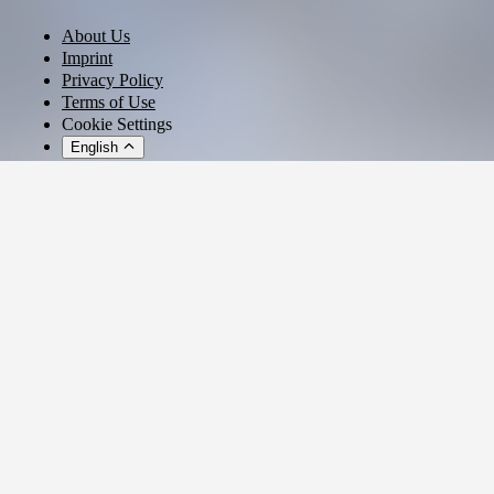
About Us
Imprint
Privacy Policy
Terms of Use
Cookie Settings
English
© 2026 - Ticket AG
Privacy settings
We use cookies and similar technologies to provide our services,
analyze usage, and personalize your experience.