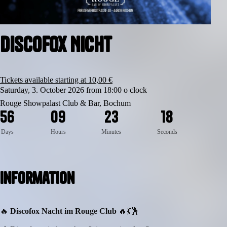
Discofox Nicht
Tickets available starting at 10,00 €
Saturday, 3. October 2026 from 18:00 o clock
Rouge Showpalast Club & Bar, Bochum
5
6
0
9
2
3
1
8
Days
Hours
Minutes
Seconds
Information
🔥
Discofox Nacht im Rouge Club
🔥💃🕺