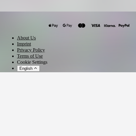
Marlon Hoffstadt
Adrian Mills
Âme
About Us
Schrotthagen
Imprint
Kalte Liebe
Privacy Policy
Terms of Use
DJ Gigola
Cookie Settings
Jimi Jules
English
FUMI
Davyboi
© 2026 - Ticket AG
DESIREE
Jamback
Henrik Schwarz
LOVEFOXY
Julya Karma
DJ AYA
MIURA