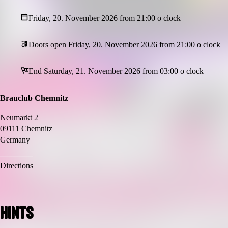
🥃 GETRÄNKE-SPECIALS
Friday, 20. November 2026 from 21:00 o clock
🦺 DORFSTYLE DRESS
Egal ob Warnweste, Fischerhut, Vokuhila, 90er-Outfit, Engelbert Stra
Doors open Friday, 20. November 2026 from 21:00 o clock
👮‍♂️ TESTET EUREN PROMILLE WERT
Unsere Police Officer laufen durch den Club, und ihr könnt schauen wie
End Saturday, 21. November 2026 from 03:00 o clock
🎪 FESTZELTSTIMMUNG
Wir verwandeln den Club in ein waschechtes Dorfzelt!
Brauclub Chemnitz
🎶 Music
Neumarkt 2
MAINFLOOR:
09111 Chemnitz
90ER // 2000ER // MALLE // PARTYHITS // TEKK // DORFHITS
Germany
Zusatzinfos
🔵 P16 – Einlass nur mit ausgefülltem Partyzettel
Directions
🔵 Kein Dresscode – alles erlaubt
🔸 ABENDKASSE VORHANDEN
Hints