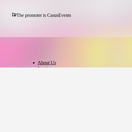
The promoter is CasusEvents
About Us
Imprint
Privacy Policy
Terms of Use
Cookie Settings
English
© 2026 - Ticket AG