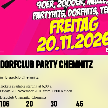
Dorfclub Party Chemnitz
im Brauclub Chemnitz
Tickets available starting at 6,00 €
Friday, 20. November 2026 from 21:00 o clock
Brauclub Chemnitz, Chemnitz
1
0
6
2
0
3
0
4
4