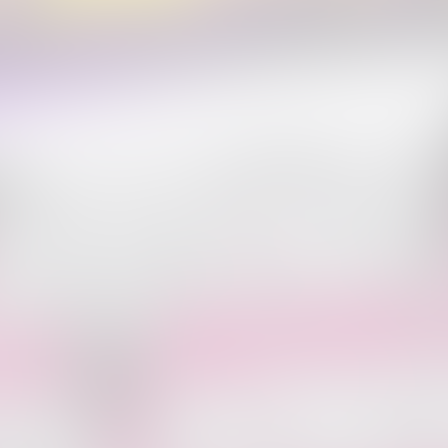
uß, Arbeitsklamotten, Jogginghose, Fußballtrikot, Megapark-/Bierkönig
 viel Promille ihr habt