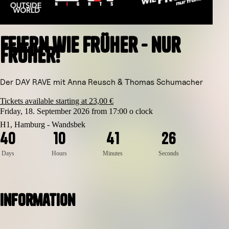
Feiern wie früher - nur
früher!
Der DAY RAVE mit Anna Reusch & Thomas Schumacher
Tickets available starting at 23,00 €
Friday, 18. September 2026 from 17:00 o clock
H1, Hamburg - Wandsbek
6
4
0
1
0
4
1
2
5
Days
Hours
Minutes
Seconds
Information