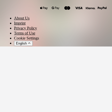
About Us
Imprint
Privacy Policy
Terms of Use
Cookie Settings
English
© 2026 - Ticket AG
Privacy settings