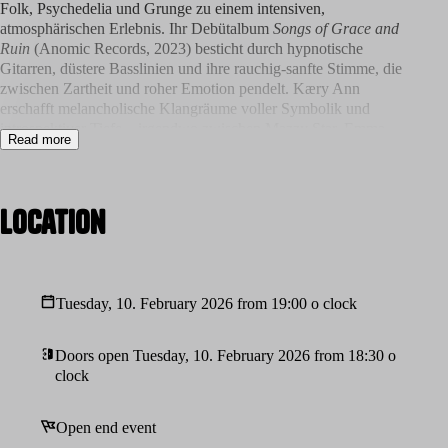
Folk, Psychedelia und Grunge zu einem intensiven,
atmosphärischen Erlebnis. Ihr Debütalbum
Songs of Grace and
Ruin
(Anomic Records, 2023) besticht durch hypnotische
Gitarren, düstere Basslinien und ihre rauchig-sanfte Stimme, die
zwischen Zartheit und roher Emotion pendelt. Kæry Ann
erschafft melancholische Klangräume voller Symbolik und
introspektiver Tiefe – irgendwo zwischen Mazzy Star, Emma
Read more
Ruth Rundle und einer geheimnisvollen, eigenen Welt.
Blue Chesterfield
aus Pilsen (CZ) erkundet die dunkleren Ecken
von Art-Rock, Shoegaze und Post-Punk. Das Projekt um David
Location
Jirka kombiniert lo-fi-Texturen, melancholische Melodien und
poetische Texte zu einem rauen, intensiven Sound. Ihr Album
My
Burning House
(2021) wirkt wie ein surrealer Roadtrip durch
Einsamkeit und Erinnerung – düster, gefühlvoll und
Tuesday, 10. February 2026 from 19:00 o clock
kompromisslos authentisch.
Ein
Liveurope-Konzert
, kofinanziert durch
Creative Europe
der
Doors open Tuesday, 10. February 2026 from 18:30 o
Europäischen Union. Mehr Infos unter
www.liveurope.eu
.
clock
Einlass: 19.30 Uhr
Beginn: 20.00 Uhr
Open end event