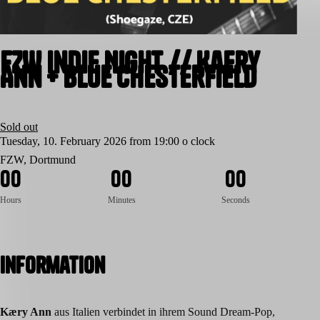
FZW Indie Night // Kaery
Ann + Blue Chesterfield
Sold out
Tuesday, 10. February 2026 from 19:00 o clock
FZW, Dortmund
0
0
0
0
0
0
Hours
Minutes
Seconds
Information
Kæry Ann
aus Italien verbindet in ihrem Sound Dream-Pop,