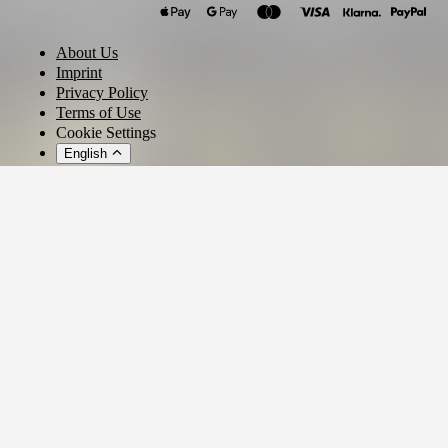
About Us
Imprint
Privacy Policy
Terms of Use
Cookie Settings
English
© 2026 - Ticket AG
Privacy settings
We use cookies and similar technologies to provide our services,