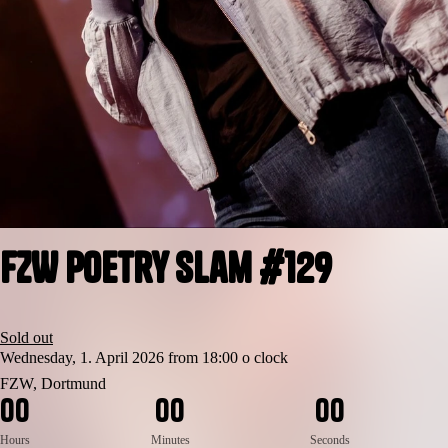
FZW Poetry Slam #129
Sold out
Wednesday, 1. April 2026 from 18:00 o clock
FZW, Dortmund
0
0
0
0
0
0
Hours
Minutes
Seconds