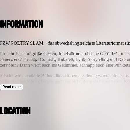
Information
FZW POETRY SLAM – das abwechslungsreichste Literaturformat süd
Ihr habt Lust auf große Gesten, Jubelstürme und echte Gefühle? Ihr 
Feuerwerk? Ihr mögt Comedy, Kabarett, Lyrik, Storytelling und Rap und
zerstören? Dann werft euch ins Getümmel, schnapp euch eine Punkteta
Frische wie talentierte Bühnenliterat:innen aus dem gesamten deutsch
Schnickschnack brauchen sie auch gar nicht, denn sie haben Texte, Körp
Read more
Zu gewinnen gibt es – wie sollte es im Herzen des Ruhrgebiets auch an
die schönste Jury der Welt, nämlich ihr. Durch die Show führen euch S
Beamer zum Glühen. Es ist angerichtet, kommt rum!
Location
Veranstalter ist das Jugendamt Dortmund in Kooperation mit WoW Poe
Einlass: 19.00 Uhr | Beginn: 20.00 Uhr