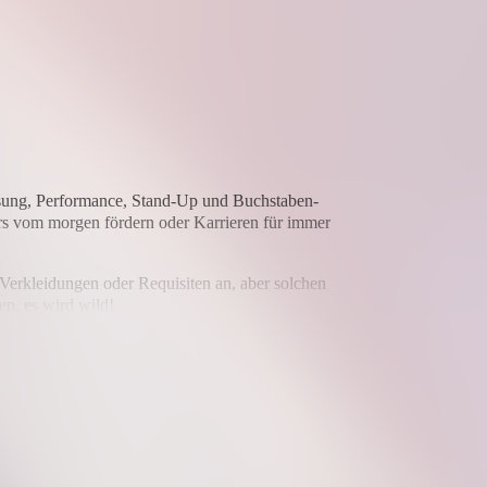
Lesung, Performance, Stand-Up und Buchstaben-
ars vom morgen fördern oder Karrieren für immer
Verkleidungen oder Requisiten an, aber solchen
ep, es wird wild!
öhe recken darf, entscheidet einzig und allein
adhuelse und der Videominister bringt den