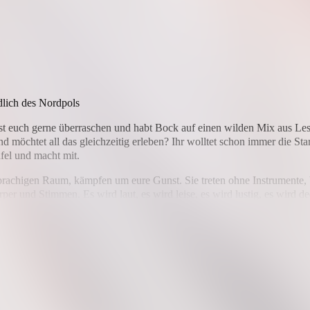
lich des Nordpols
lasst euch gerne überraschen und habt Bock auf einen wilden Mix aus 
 möchtet all das gleichzeitig erleben? Ihr wolltet schon immer die St
fel und macht mit.
sprachigen Raum, kämpfen um eure Gunst. Sie treten ohne Instrumente, 
er und Stimmen. Es wird laut, es wird leise, es wird lustig, es wird de
ders sein? – den „Goldenen Pott“. Wer ihn am Ende des Abends in die H
andra Da Vina bzw. Jan Schmidt, an den Plattentellern dreht DJ Kleinr
try Slam. Der Slam wird unterstützt von der GLS Bank.