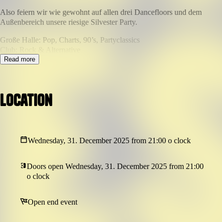
Also feiern wir wie gewohnt auf allen drei Dancefloors und dem
Außenbereich unsere riesige Silvester Party.
Große Halle: Pop, Charts, 90’s, Partyclassics
Club: Rock & Alternative
Bar: Soul, Funk, Beat, Oldschool HipHop
Read more
Location
Wednesday, 31. December 2025 from 21:00 o clock
Doors open Wednesday, 31. December 2025 from 21:00
o clock
Open end event