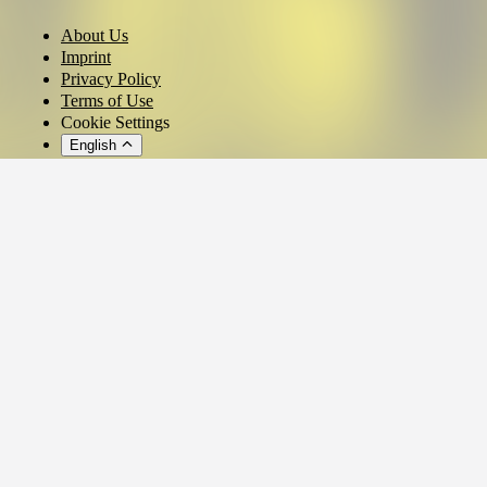
About Us
Imprint
Privacy Policy
Terms of Use
Cookie Settings
English
© 2026 - Ticket AG
Privacy settings
We use cookies and similar technologies to provide our services,
analyze usage, and personalize your experience.