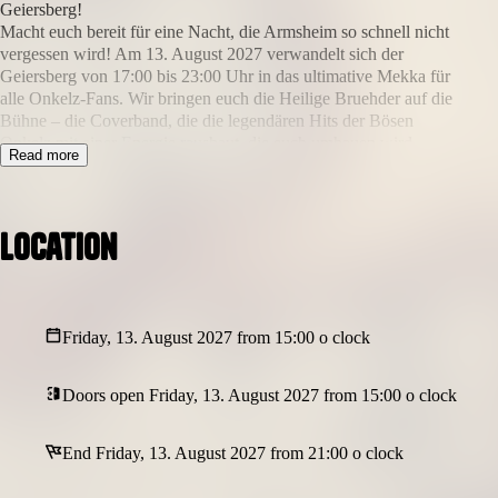
Geiersberg!
Macht euch bereit für eine Nacht, die Armsheim so schnell nicht
vergessen wird! Am 13. August 2027 verwandelt sich der
Geiersberg von 17:00 bis 23:00 Uhr in das ultimative Mekka für
alle Onkelz-Fans. Wir bringen euch die Heilige Bruehder auf die
Bühne – die Coverband, die die legendären Hits der Bösen
Onkelz mit einer Energie raushaut, die euch umhauen wird.
Read more
Stellt euch vor: Ihr steht mitten in den Weinbergen, die Sonne
geht langsam unter und die ersten Riffs von „Heilige Lieder“ oder
„Wir ham’ noch lange nicht genug“ schallen über das Tal. Die
Aussicht ist einfach mega, das Bier ist kalt und die Stimmung
Location
wird absolut elektrisierend. Das ist kein normales Konzert, das ist
ein Lebensgefühl!
Damit ihr euch voll auf die Musik und die Party konzentrieren
könnt, ist der kostenlose Shuttleservice vom Bahnhof Armsheim
Friday, 13. August 2027 from 15:00 o clock
direkt zum Eventgelände für euch inklusive. Sichert euch jetzt
eure Standard Tickets und seid dabei, wenn wir gemeinsam den
Berg zum Beben bringen. Es wird laut, es wird dreckig, es wird
Doors open Friday, 13. August 2027 from 15:00 o clock
legendär!
End Friday, 13. August 2027 from 21:00 o clock