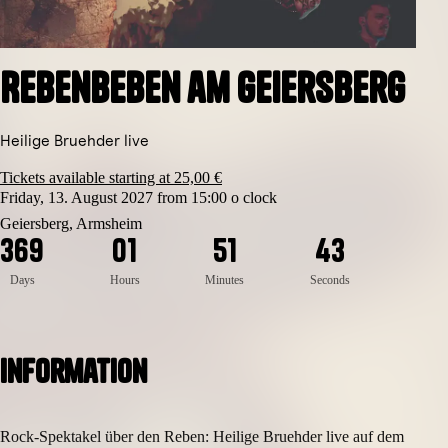
RebenBeben am Geiersberg
Heilige Bruehder live
Tickets available starting at 25,00 €
Friday, 13. August 2027 from 15:00 o clock
3
Geiersberg, Armsheim
3
6
9
0
1
5
1
4
2
Days
Hours
Minutes
Seconds
Information
Rock-Spektakel über den Reben: Heilige Bruehder live auf dem