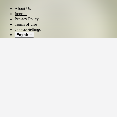
About Us
Imprint
Privacy Policy
Terms of Use
Cookie Settings
English
© 2026 - Ticket AG
Privacy settings
We use cookies and similar technologies to provide our services,
analyze usage, and personalize your experience.