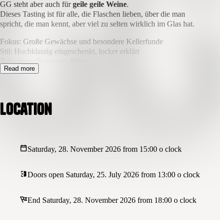
GG steht aber auch für
geile geile Weine
.
Dieses Tasting ist für alle, die Flaschen lieben, über die man
spricht, die man kennt, aber viel zu selten wirklich im Glas hat.
Fokus: Große Gewächse und besondere Kellerfunde
Stil: Hochklassig eingeschenkt, locker erklärt
Teilnahme: Begrenzte Plätze
Read more
Das Geiles Geiles Tasting in Dortmund ist ein exklusives Wein-
Event für echte Genussmenschen. Im Mittelpunkt stehen Große
Gewächse, erstklassige Weine und besondere Flaschen, die
Location
zwischen elegant und kompromisslos gut alles abdecken. Ohne
Basics, ohne Sparmodus – hier geht es um Qualität, Geschmack
und diesen einen Moment, in dem klar wird, warum GG nicht nur
auf dem Etikett steht. Dieses Wein-Tasting in Dortmund im
Weingrün richtet sich an alle, die große Weine schätzen, gute
Saturday, 28. November 2026 from 15:00 o clock
Gesellschaft lieben und einen Abend erleben wollen, der im Glas
eskaliert.
Doors open Saturday, 25. July 2026 from 13:00 o clock
End Saturday, 28. November 2026 from 18:00 o clock