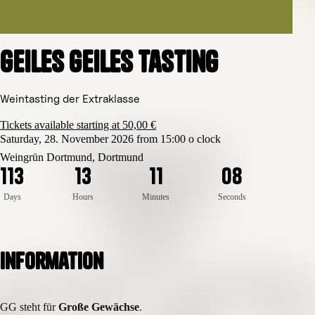
Geiles Geiles Tasting
Weintasting der Extraklasse
Tickets available starting at 50,00 €
Saturday, 28. November 2026 from 15:00 o clock
Weingrün Dortmund, Dortmund
8
1
1
3
1
3
1
1
0
7
Days
Hours
Minutes
Seconds
Information
GG steht für
Große Gewächse
.