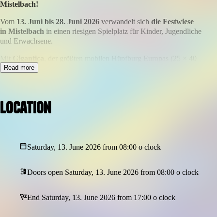
Mistelbach!
Vom
13. Juni bis 28. Juni 2026
verwandelt sich
die Festwiese
in Mistelbach
in einen riesigen Spielplatz für Kinder, Jugendliche
und Erwachsene.
Mit
Gigantica
, der größten mobilen Hüpfburg Europas (25 × 40
m), erwartet euch ein spektakuläres Erlebnis voller Bewegung,
Read more
Spaß und Action. Springen, klettern, rutschen und gemeinsam
lachen – hier wird der Ausflug zum unvergesslichen Erlebnis für
die ganze Familie.
Location
Gesamtkonzept BIG 2026
Die Anlage bietet Platz für viele Besucher gleichzeitig und ist
damit das perfekte Sommerhighlight für Familien, Freunde und
Saturday, 13. June 2026 from 08:00 o clock
alle, die wieder einmal
Kind sein möchten
.
Highlights:
Doors open Saturday, 13. June 2026 from 08:00 o clock
Europas größte mobile Hüpfburg
End Saturday, 13. June 2026 from 17:00 o clock
Spaß und Bewegung für jedes Alter