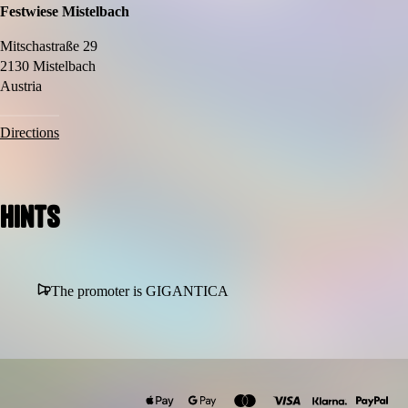
Perfektes Sommer-Erlebnis am Stubenbergsee
Festwiese Mistelbach
Ideal für Familien, Gruppen und Kindergeburtstage
Mitschastraße 29
2130 Mistelbach
Tipp:
Austria
Tickets sind zeitlich begrenzt – sichere dir deinen Platz vorab
online.
Directions
Hints
The promoter is GIGANTICA