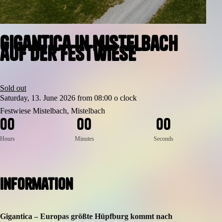
Gigantica in Mistelbach
auf der Festwiese
Sold out
Saturday, 13. June 2026 from 08:00 o clock
Festwiese Mistelbach, Mistelbach
0
0
0
0
0
0
Hours
Minutes
Seconds
Information
Gigantica – Europas größte Hüpfburg kommt nach