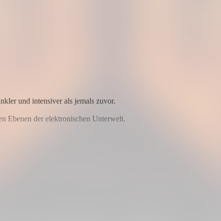
kler und intensiver als jemals zuvor.
sten Ebenen der elektronischen Unterwelt.
schärfsten Konturen zeigt, Uptempo die Luft zum Brennen bringt, Tekk di