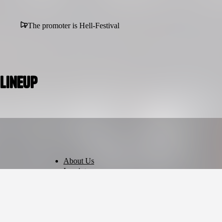
The promoter is Hell-Festival
Lineup
About Us
Imprint
Privacy Policy
Terms of Use
Cookie Settings
English