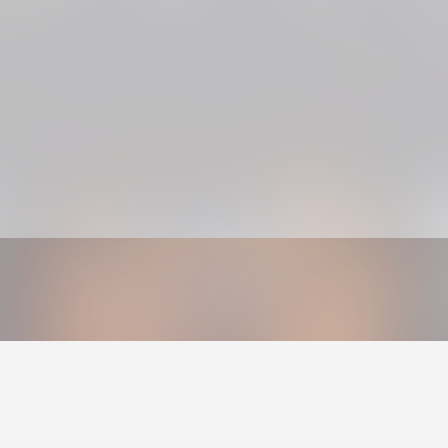
Calypso
Vintekk
Goblin Grave
Neko
Die Gebrüder Brett
Fabitekk
VISHY
Greb Levah
Phiesi
Abzocka