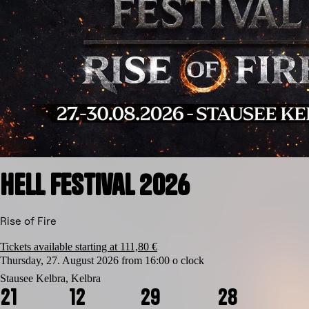
Hell Festival 2026
Rise of Fire
Tickets available starting at 111,80 €
Thursday, 27. August 2026 from 16:00 o clock
Stausee Kelbra, Kelbra
2
1
1
2
2
9
2
8