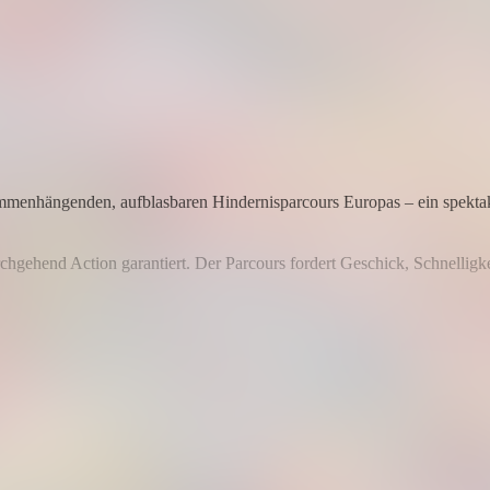
ammenhängenden, aufblasbaren Hindernisparcours Europas – ein spektaku
rchgehend Action garantiert. Der Parcours fordert Geschick, Schnelligke
eines bleibt: Stolz, Begeisterung und das gute Gefühl, es geschafft zu 