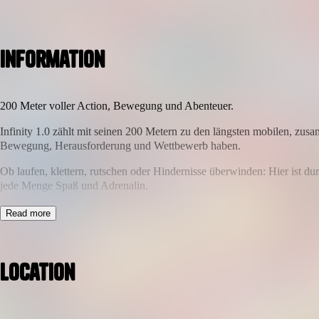
Information
200 Meter voller Action, Bewegung und Abenteuer.
Infinity 1.0 zählt mit seinen 200 Metern zu den längsten mobilen, zus
Bewegung, Herausforderung und Wettbewerb haben.
Ob laufen, klettern, rutschen oder Hindernisse überwinden: Hier ist du
jede Menge Spaß und Adrenalin.
Mit jedem Abschnitt steigt die Herausforderung, bis am Ende vor allem 
Read more
Highlights:
200 Meter voller Hindernisse und Action
Location
Spaß, Bewegung und Herausforderung für jedes Alter
Ideal für Familien, Freundesgruppen und kleine Wettbewerbe