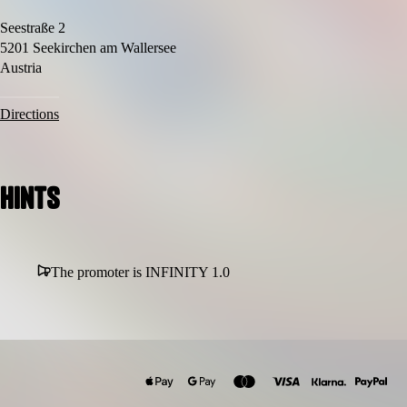
Tipp:
Seestraße 2
5201 Seekirchen am Wallersee
Bequeme Sportkleidung sorgt für maximalen Spaß auf dem
Austria
Parcours.
Directions
Hints
The promoter is INFINITY 1.0