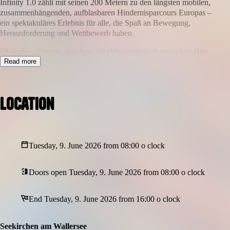
Infinity 1.0 zählt mit seinen 200 Metern zu den längsten mobilen,
zusammenhängenden, aufblasbaren Hindernisparcours Europas –
ein spektakuläres Erlebnis für alle, die Spaß an Bewegung,
Herausforderung und Wettbewerb haben.
Ob laufen, klettern, rutschen oder Hindernisse überwinden: Hier
ist durchgehend Action garantiert. Der Parcours fordert Geschick,
Read more
Schnelligkeit und Ausdauer – und sorgt gleichzeitig für jede
Menge Spaß und Adrenalin.
Location
Mit jedem Abschnitt steigt die Herausforderung, bis am Ende vor
allem eines bleibt: Stolz, Begeisterung und das gute Gefühl, es
geschafft zu haben.
Highlights:
Tuesday, 9. June 2026 from 08:00 o clock
200 Meter voller Hindernisse und Action
Doors open Tuesday, 9. June 2026 from 08:00 o clock
Spaß, Bewegung und Herausforderung für jedes Alter
Ideal für Familien, Freundesgruppen und kleine
End Tuesday, 9. June 2026 from 16:00 o clock
Wettbewerbe
Ein unvergessliches Erlebnis am Podobeach
Seekirchen am Wallersee