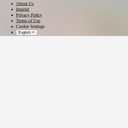
About Us
Imprint
Privacy Policy
Terms of Use
Cookie Settings
English
© 2026 - Ticket AG
Privacy settings
We use cookies and similar technologies to provide our services,
analyze usage, and personalize your experience.