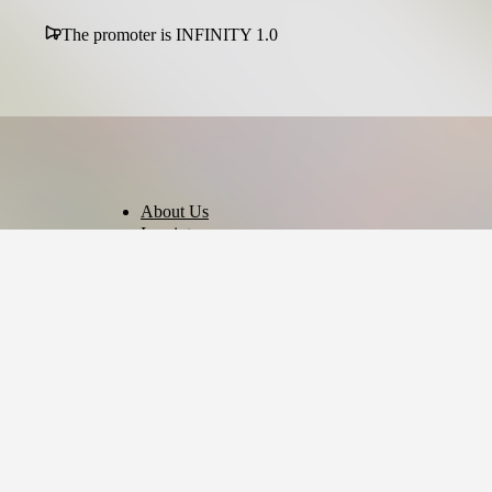
The promoter is INFINITY 1.0
About Us
Imprint
Privacy Policy
Terms of Use
Cookie Settings
English
© 2026 - Ticket AG