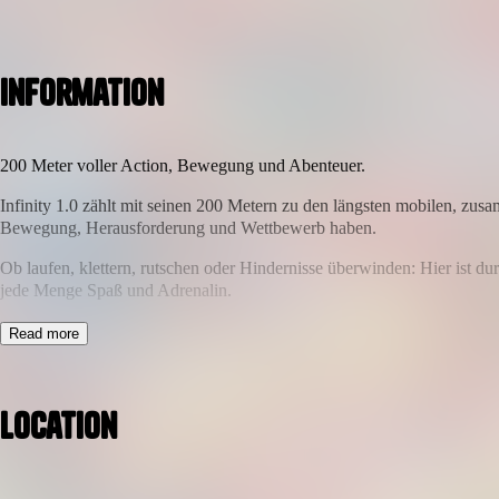
Information
200 Meter voller Action, Bewegung und Abenteuer.
Infinity 1.0 zählt mit seinen 200 Metern zu den längsten mobilen, zus
Bewegung, Herausforderung und Wettbewerb haben.
Ob laufen, klettern, rutschen oder Hindernisse überwinden: Hier ist du
jede Menge Spaß und Adrenalin.
Mit jedem Abschnitt steigt die Herausforderung, bis am Ende vor allem 
Read more
Highlights:
200 Meter voller Hindernisse und Action
Location
Spaß, Bewegung und Herausforderung für jedes Alter
Ideal für Familien, Freundesgruppen und kleine Wettbewerbe