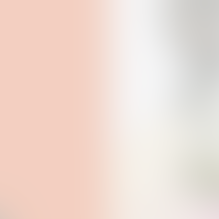
ik klingen kann!
abass, Elektronik)
dern/Kindern (1-7 Jahre) richtet. Geschwisterkinder sind natürlich erla