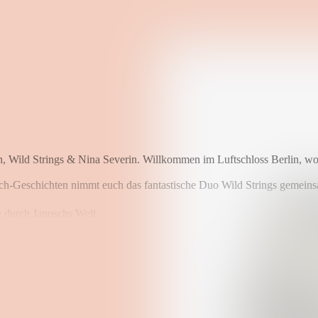
h, Wild Strings & Nina Severin. Willkommen im Luftschloss Berlin, w
sch-Geschichten nimmt euch das fantastische Duo Wild Strings gemeins
e durch Janoschs Welt.
r und dem Frosch erkunden wir, wie wunderbar Musik klingt – mal klas
ndschaft voller Überraschungen.
 Prise Zauber.
r kleine und große Zuhörer:innen, die Lust auf Abenteuer, Fantasie u