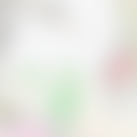
ubt. Einlass ca. 30 Min. vor Konzertbeginn.