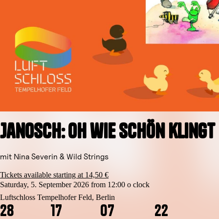
Janosch: Oh wie schön kling
mit Nina Severin & Wild Strings
Tickets available starting at 14,50 €
Saturday, 5. September 2026 from 12:00 o clock
Luftschloss Tempelhofer Feld, Berlin
2
8
1
7
0
7
2
1