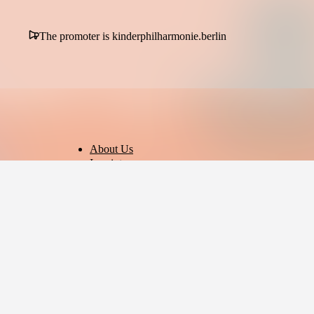
The promoter is kinderphilharmonie.berlin
About Us
Imprint
Privacy Policy
Terms of Use
Cookie Settings
English
© 2026 - Ticket AG