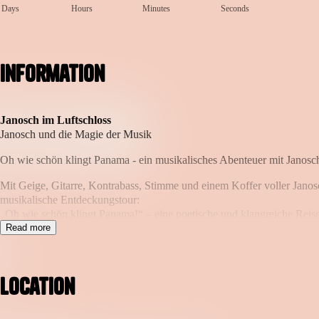
Days
Hours
Minutes
Seconds
Information
Janosch im Luftschloss
Janosch und die Magie der Musik
Oh wie schön klingt Panama - ein musikalisches Abenteuer mit Janosc
Mit Geige, Gitarre, Kontrabass, Stimme und einem Koffer voller Jano
musikalische Entdeckungstour:
„Oh wie schön klingt Panama!“ – eine poetische und klangreiche Reis
Read more
🐯 Gemeinsam mit der Tigerente, dem kleinen Bären, dem kleinen Tige
🎻 Geige, Gitarre, Bass und Elektronik verschmelzen zu einer Klangla
🎤 Nina Severin erzählt Janoschs Geschichten mit Herz, Witz und einer
Location
Ein Konzert voller Musik, Poesie, Bewegung und Mitmachmomenten – fü