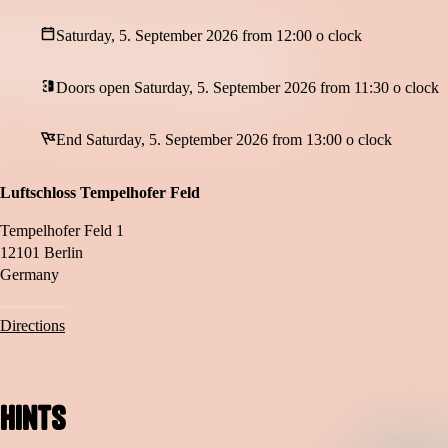
🎟️ Kommt mit uns nach Panama – und entdeckt, wie wunderschön Mus
Saturday, 5. September 2026 from 12:00 o clock
🎙️ Mit: Nina Severin (Erzählerin) & Wild Strings (Geige, Gitarre, Kontr
📍 Ort: Luftschloss Open Air, Tempelhofer Feld
🎶 Für: Kinder von 1–7 Jahren und die ganze Familie
Doors open Saturday, 5. September 2026 from 11:30 o clock
Generelle Infos:
Wir bitten zu beachten, dass sich dieses Konzert an Eltern mit Kleinkin
End Saturday, 5. September 2026 from 13:00 o clock
Tickets sind nur online verfügbar.
Weitere Konzertangebote unter
www.kinderphilharmonie.de
Luftschloss Tempelhofer Feld
Tempelhofer Feld 1
12101 Berlin
Germany
Directions
Hints