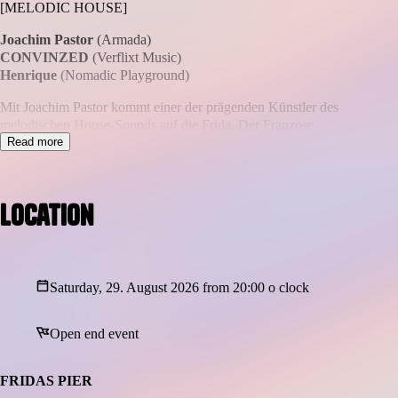
[MELODIC HOUSE]
Joachim Pastor
(Armada)
CONVINZED
(Verflixt Music)
Henrique
(Nomadic Playground)
Mit Joachim Pastor kommt einer der prägenden Künstler des
melodischen House-Sounds auf die Frida. Der Franzose
begeistert seit Jahren mit emotionalen Produktionen,
Read more
atmosphärischen Live-Sets und Veröffentlichungen auf
renommierten Labels wie Armada und Hungry Music, die ihn auf
die großen Bühnen der Welt geführt haben. Gemeinsam mit
Location
CONVINZED und Henrique entsteht eine Nacht voller Melodie,
emotionaler Tiefe und euphorischer Dancefloor-Momente.
Saturday, 29. August 2026 from 20:00 o clock
Open end event
FRIDAS PIER