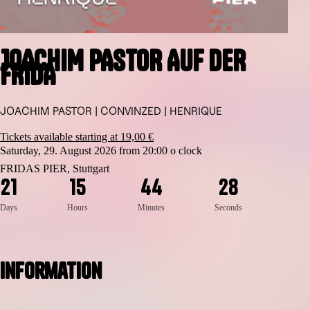
JOACHIM PASTOR AUF DER
FRIDA
JOACHIM PASTOR | CONVINZED | HENRIQUE
Tickets available starting at 19,00 €
Saturday, 29. August 2026 from 20:00 o clock
8
FRIDAS PIER, Stuttgart
2
1
1
5
4
4
2
7
Days
Hours
Minutes
Seconds
Information