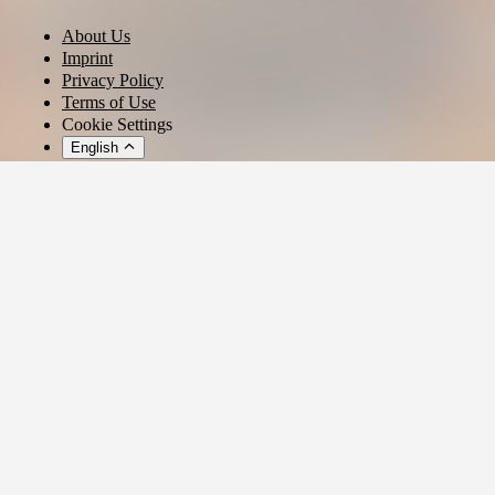
About Us
Imprint
Privacy Policy
Terms of Use
Cookie Settings
English
© 2026 - Ticket AG
Privacy settings
We use cookies and similar technologies to provide our services,
analyze usage, and personalize your experience.