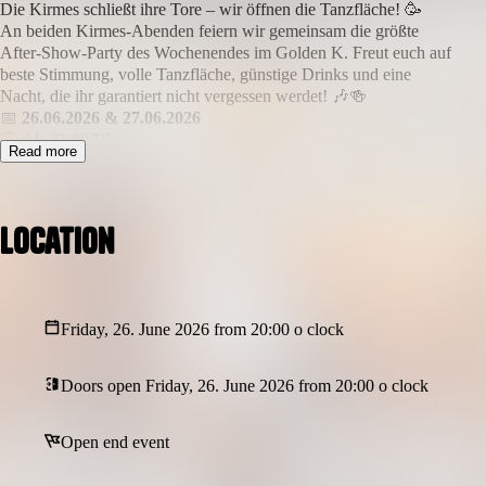
Die Kirmes schließt ihre Tore – wir öffnen die Tanzfläche! 🥳
An beiden Kirmes-Abenden feiern wir gemeinsam die größte
After-Show-Party des Wochenendes im Golden K. Freut euch auf
beste Stimmung, volle Tanzfläche, günstige Drinks und eine
Nacht, die ihr garantiert nicht vergessen werdet! 🎶🍻
📅
26.06.2026 & 27.06.2026
🕙
Ab 22:00 Uhr
Read more
📍
Golden K – Adlerstraße 5, 40822 Mettmann
🎟️
Eintritt nur 5,00 €
🍺
Drink-Specials:
• Fassbier 2,00 €
Location
• Dos Mas Shot 2,00 €
✨ Kein Mindestverzehr
🎉 Party bis in die Morgenstunden
🎶 Die besten Party-, Club- und Kirmes-Hits
Friday, 26. June 2026 from 20:00 o clock
🔞 Einlass ab 16 Jahren (mit gültigem Muttizettel)
Schnapp dir deine Freunde und feiere mit uns das größte Kirmes-
Wochenende des Jahres! 🎡🔥🍻
Doors open Friday, 26. June 2026 from 20:00 o clock
#Kirmes2026 #KirmesParty #AfterShowParty #GoldenK
#Mettmann #PartyNRW #KirmesWochenende #Nightlife
Open end event
#FeiernInNRW #DosMas #Fassbier #Sommer2026 #EventNRW
#GoldenKNight