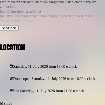
Darum bieten wir hier jedem die Möglichkeit sich einen Sitzplatz
zu buchen.
Der Onlineshop ist geöffnet
bis 18:00 und wird danach unabhängig der verkauften Karten auf
"Ausverkauft" gesetzt.
Rest- und Stehkarten gibt es an der Abendkasse zum günstigeren
Read more
Preis.
Seit einigen Jahren schon spielen Alisa Pou Montz und Lorenzo
Leone zusammen in der selben Combo. Doch jetzt probieren sie
Location
etwas neues: Ein Duo. Nur Bass und Klavier und sonst nichts.
Saturday, 11. July 2026 from 18:00 o clock
Doors open Saturday, 11. July 2026 from 16:00 o clock
End Saturday, 11. July 2026 from 21:00 o clock
Mampf