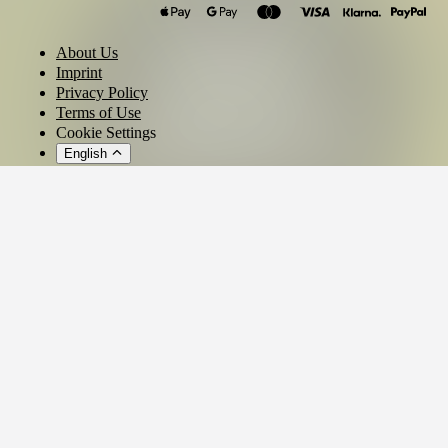
About Us
Imprint
Privacy Policy
Terms of Use
Cookie Settings
English
© 2026 - Ticket AG
Privacy settings
We use cookies and similar technologies to provide our services,