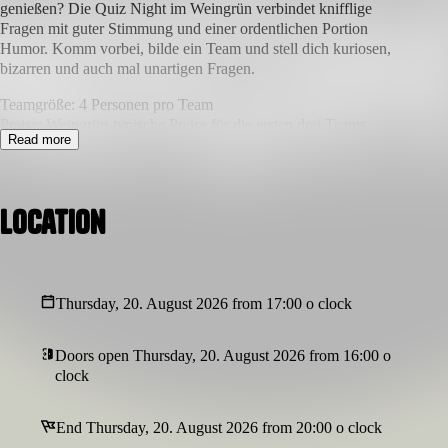
genießen? Die Quiz Night im Weingrün verbindet knifflige
Fragen mit guter Stimmung und einer ordentlichen Portion
Humor. Komm vorbei, bilde ein Team und stell dich kuriosen,
bizarren und auch mal unartigen Fragen.
Teamgröße: 4 Personen pro Team
Preise: Weingrün-typische Preise für die ersten drei Teams
Read more
Die Quiz Night in Dortmund ist das perfekte Event für alle, die
Spaß an Rätseln, Wortwitz und überraschenden Antworten haben.
In lockerer Atmosphäre führt eine fabelhafte Moderation durch
Location
den Abend und sorgt dafür, dass nicht nur Wissen, sondern vor
allem Humor zählt. Im Mittelpunkt stehen die kreativen und
lustigen Antworten der Teams, während ausgewählte Weine den
Abend abrunden. Ob Quiz-Profi oder einfach nur aus Spaß dabei
– diese Veranstaltung in Dortmund garantiert einen
Thursday, 20. August 2026 from 17:00 o clock
unterhaltsamen Abend mit Freunden.
Doors open Thursday, 20. August 2026 from 16:00 o
clock
End Thursday, 20. August 2026 from 20:00 o clock