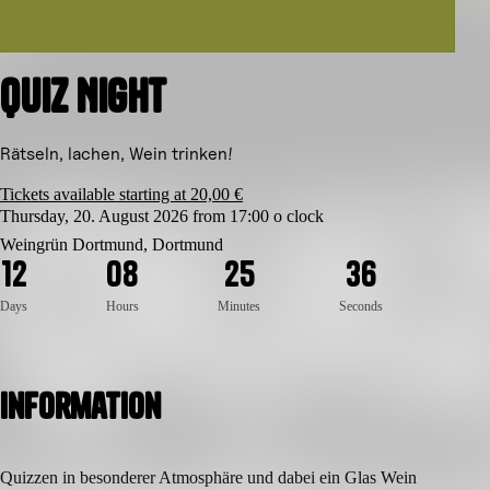
Quiz Night
Rätseln, lachen, Wein trinken!
Tickets available starting at 20,00 €
Thursday, 20. August 2026 from 17:00 o clock
Weingrün Dortmund, Dortmund
6
1
2
0
8
2
5
3
5
Days
Hours
Minutes
Seconds
Information
Quizzen in besonderer Atmosphäre und dabei ein Glas Wein