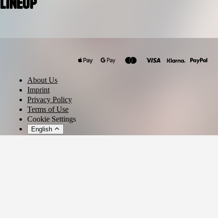
Lineup
Rami Hattab*
About Us
Imprint
Privacy Policy
Terms of Use
Cookie Settings
English
© 2026 - Ticket AG