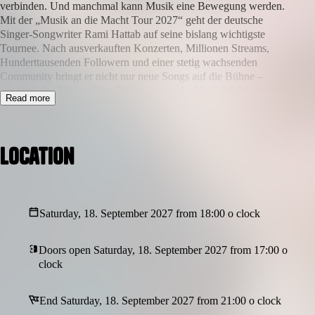
verbinden. Und manchmal kann Musik eine Bewegung werden.
Mit der „Musik an die Macht Tour 2027“ geht der deutsche
Singer-Songwriter Rami Hattab auf seine bislang wichtigste
Tournee. Nach ausverkauften Konzerten, Millionen Streams,
Hunderttausenden Followern und einer stetig wachsenden
Community bringt er nicht nur neue Songs auf die Bühne –
sondern eine Vision. Eine Vision von mehr Menschlichkeit, mehr
Read more
Zusammenhalt und mehr echter Begegnung. Rami Hattab ist kein
Künstler, der aus sicherer Entfernung von einer Bühne herab
singt. Er ist mittendrin. In der Menge. Zwischen den Menschen.
Dort, wo gelacht, geweint, getanzt und gelebt wird. Mit seiner
Location
Bewegung „Musik an die Macht“ verfolgt er ein klares Ziel:
Musik wieder dorthin zu bringen, wo sie hingehört – mitten ins
Leben.
Saturday, 18. September 2027 from 18:00 o clock
Doors open Saturday, 18. September 2027 from 17:00 o
clock
End Saturday, 18. September 2027 from 21:00 o clock