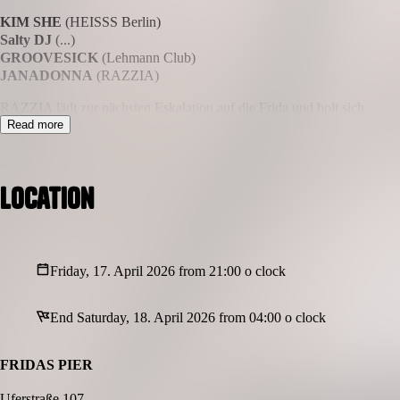
KIM SHE
(HEISSS Berlin)
Salty DJ
(...)
GROOVESICK
(Lehmann Club)
JANADONNA
(RAZZIA)
RAZZIA lädt zur nächsten Eskalation auf die Frida und holt sich
mit HEISSS Berlin starke Verstärkung aus Berlin an Bord.
Read more
Zwischen House, Progressive und Techno entsteht eine heiße
Nacht voller Groove, Druck und besten Vibes – begleitet von
Visuals, Kiosk und erweitertem Lichtkonzept. Let’s meet where
Location
everyone is welcome.
Friday, 17. April 2026 from 21:00 o clock
End Saturday, 18. April 2026 from 04:00 o clock
FRIDAS PIER
Uferstraße 107