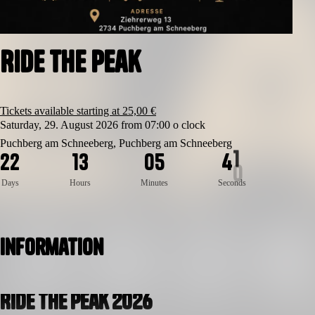
Ride the Peak
Tickets available starting at 25,00 €
Saturday, 29. August 2026 from 07:00 o clock
Puchberg am Schneeberg, Puchberg am Schneeberg
2
2
1
3
0
5
4
0
Days
Hours
Minutes
Seconds
Information
Ride the Peak 2026