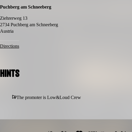
Aussteller- & Sponsorenflächen
Puchberg am Schneeberg
Charakter:
Motorsport-, Lifestyle- & Community-Event
Ziehrerweg 13
ohne klassische Bewertungssysteme
2734 Puchberg am Schneeberg
Austria
Directions
Hints
The promoter is Low&Loud Crew