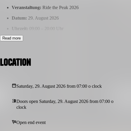
Veranstaltung:
Ride the Peak 2026
Datum:
29. August 2026
Uhrzeit:
09:00 – 20:00 Uhr
Read more
Ort:
Ziehrerweg 13, 2734 Puchberg am Schneeberg
Veranstalter:
Low&Loud Crew
Location
Zielgruppe:
Auto-, Bike- & Lifestyle-Community
Programmpunkte:
Drift- & Supermoto-Showeinlagen
Saturday, 29. August 2026 from 07:00 o clock
Autoziehen & Auto-Limbo Challenges
Doors open Saturday, 29. August 2026 from 07:00 o
DJ & Musikprogramm über den gesamten Tag
clock
Showcars, Szene-Treffen & Community Area
Open end event
Regionale Food- & Getränkeanbieter