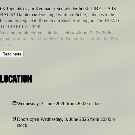
63 Tage bis es am Kemnader See wieder heißt: LIBELLA IS
BACK! Da niemand so lange warten möchte, haben wir ein
besonderes Special für euch am Start. Vorhang auf für: ROAD
TO LIBELLA 2026!
Zusammen mit @rave_solution_ feiern wir am 03.06.2026
gemeinsam mit euch im Gleis 9 in Bochum das ultimative Pre-
Event!
Mit dabei sind:
Read more
@
bentechyofficial
@danilofilipe_
@karamustan
@iamlukemadness
Location
@luziusmusic
@findetneyo
@paralyzed_official
@ryxtrax
Wednesday, 3. June 2026 from 20:00 o clock
@schmedikament
@twinstechno
@666.Tomek
Doors open Wednesday, 3. June 2026 from 20:00 o
clock
Auf dem Event werdet ihr nicht nur ordentlich in Stimmung für’s
LIBELLA 2026 gebracht, sondern habt auch die Möglichkeit