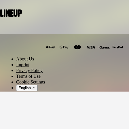
Lineup
RYX
Ben Techy
Luke Madness
About Us
Karamustan
Imprint
Privacy Policy
Terms of Use
Cookie Settings
English
© 2026 - Ticket AG