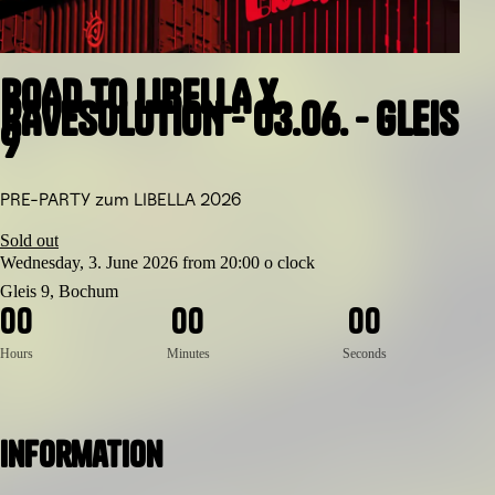
ROAD TO LIBELLA x
RAVESOLUTION - 03.06. - GLEIS
9
PRE-PARTY zum LIBELLA 2026
Sold out
Wednesday, 3. June 2026 from 20:00 o clock
Gleis 9, Bochum
0
0
0
0
0
0
Hours
Minutes
Seconds
Information