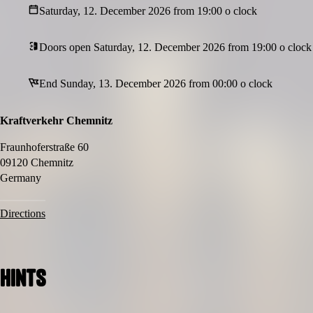
Erziehungsberechtigten mit. Ohne diese Dokumente ist kein Einlass mö
Saturday, 12. December 2026 from 19:00 o clock
Anfrage Inklusionsticket: Für Menschen mit Behinderungen und deren 
online möglich. Bitte schreib uns daher eine E-Mail an
booking@rawmu
Doors open Saturday, 12. December 2026 from 19:00 o clock
End Sunday, 13. December 2026 from 00:00 o clock
Kraftverkehr Chemnitz
Fraunhoferstraße 60
09120 Chemnitz
Germany
Directions
Hints