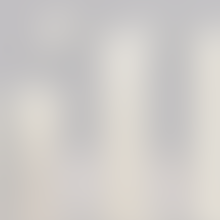
glich!
Begleitpersonen mit dem Merkzeichen „B“ im Schwerbehindertenausweis
sic.de
und dann erfolgt eine Buchung direkt über unser Team im Offi