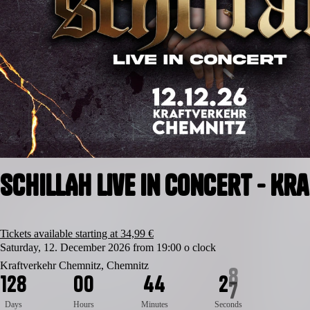
SCHILLAH live in Concert - K
Tickets available starting at 34,99 €
Saturday, 12. December 2026 from 19:00 o clock
Kraftverkehr Chemnitz, Chemnitz
1
2
8
0
0
4
4
2
7
Days
Hours
Minutes
Seconds