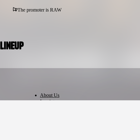
The promoter is RAW
Lineup
About Us
Imprint
Privacy Policy
Terms of Use
Cookie Settings
English
© 2026 - Ticket AG