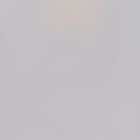
olljährigen Aufsichtsperson. Unter 16 Jahren kein Einlass möglich!
en betreuen. Bitte bringt ein ausgefülltes "Muttizettel"-Formular sowi