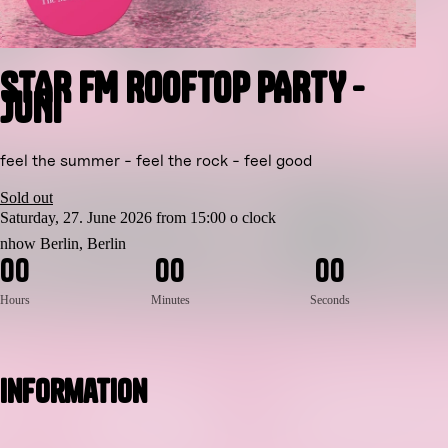
STAR FM ROOFTOP PARTY -
JUNI
feel the summer - feel the rock - feel good
Sold out
Saturday, 27. June 2026 from 15:00 o clock
nhow Berlin, Berlin
0
0
0
0
0
0
Hours
Minutes
Seconds
Information