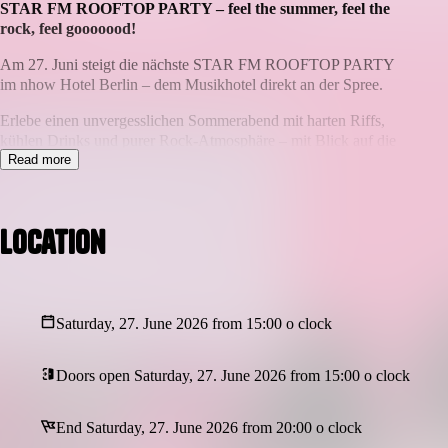
STAR FM ROOFTOP PARTY – feel the summer, feel the
rock, feel gooooood!
Am 27. Juni steigt die nächste STAR FM ROOFTOP PARTY
im nhow Hotel Berlin – dem Musikhotel direkt an der Spree.
Erlebe einen unvergesslichen Sommerabend mit harten Riffs,
kühlen Drinks und purer Rock-Atmosphäre – mit Blick auf die
Spree.
Read more
DJ Chris Zep legt für dich das Beste aus Rock, Classic
Rock & Alternative auf
Location
3 Bars versorgen dich mit allem, was dein Herz begehrt
Einzigartige Location direkt an der Spree – Berlin-Feeling
inklusive
Saturday, 27. June 2026 from 15:00 o clock
Start: 17 Uhr – Chill and Rock bis 22:00 Uhr
Doors open Saturday, 27. June 2026 from 15:00 o clock
Check ein, dreh auf – erlebe mit STAR FM echte Rockstar-Vibes
im nhow Berlin!
End Saturday, 27. June 2026 from 20:00 o clock