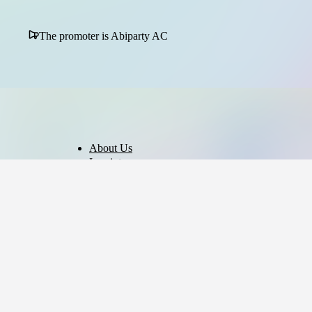
The promoter is Abiparty AC
About Us
Imprint
Privacy Policy
Terms of Use
Cookie Settings
English
© 2026 - Ticket AG