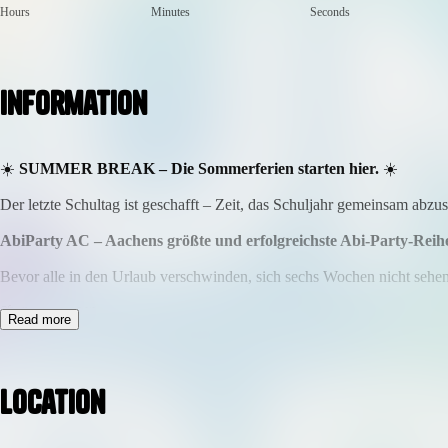
Hours
Minutes
Seconds
Information
☀️
SUMMER BREAK – Die Sommerferien starten hier.
☀️
Der letzte Schultag ist geschafft – Zeit, das Schuljahr gemeinsam abzu
AbiParty AC – Aachens größte und erfolgreichste Abi-Party-Reih
Bevor alle in den Urlaub verschwinden, sich sechs Wochen nicht sehen
🌴 Summer Vibes
Read more
🎧 DEEP ONE + Support
📍 Club Apollo Aachen
📅 Freitag, 17. Juli
Location
🔞 16+ Event
🕗 Ab 20:00 Uhr