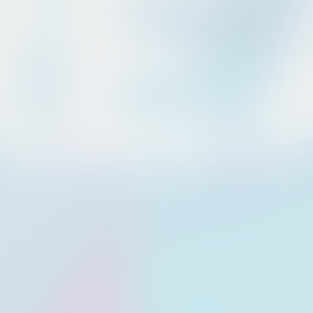
nsam in die Sommerferien. Macht den letzten Schultag zu einer Nacht, 