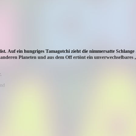
st.
Auf ein hungriges Tamagotchi zieht die nimmersatte Schlange 
 anderen Planeten und aus dem Off ertönt ein unverwechselbares 
.
und
spannter Lounge-Atmosphäre an der Bar.
jetzt dein Ticket!