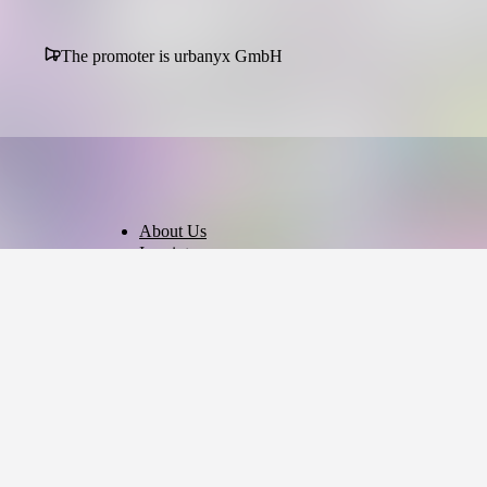
The promoter is urbanyx GmbH
About Us
Imprint
Privacy Policy
Terms of Use
Cookie Settings
English
© 2026 - Ticket AG