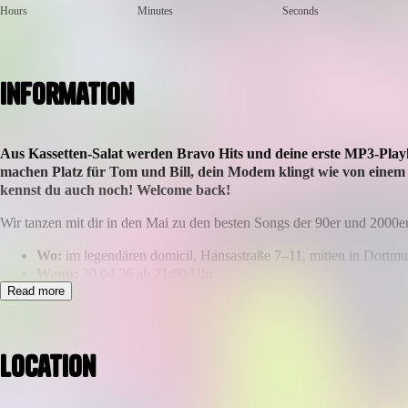
Hours
Minutes
Seconds
Information
Aus Kassetten-Salat werden Bravo Hits und deine erste MP3-Playli
machen Platz für Tom und Bill, dein Modem klingt wie von einem
kennst du auch noch! Welcome back!
Wir tanzen mit dir in den Mai zu den besten Songs der 90er und 2000er
Wo:
im legendären domicil, Hansastraße 7–11, mitten in Dortm
Wann:
30.04.26 ab 21:00 Uhr
Read more
Gib Gas auf der Tanzfläche und genieße erstklassige Cocktails in ent
Tanz mit uns in den Mai zum Sound deiner Jugend und sichere dir 
Location