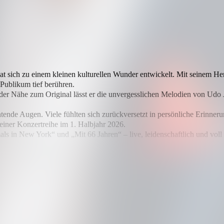
at sich zu einem kleinen kulturellen Wunder entwickelt. Mit seinem He
Publikum tief berühren.
ffender Nähe zum Original lässt er die unvergesslichen Melodien von Ud
tende Augen. Viele fühlten sich zurückversetzt in persönliche Erinner
iner Konzertreihe im 1. Halbjahr 2026.
als in New York“ und „Mit 66 Jahren“ – live, leidenschaftlich und voll