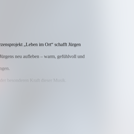
rzensprojekt „Leben im Ort“ schafft Jürgen
o Jürgens neu aufleben – warm, gefühlvoll und
ungen.
 der besonderen Kraft dieser Musik.