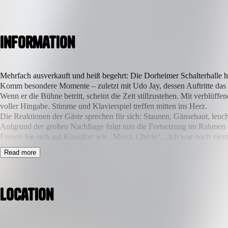
Information
Mehrfach ausverkauft und heiß begehrt: Die Dorheimer Schalterhalle h
Komm besondere Momente – zuletzt mit Udo Jay, dessen Auftritte das 
Wenn er die Bühne betritt, scheint die Zeit stillzustehen. Mit verblü
voller Hingabe. Stimme und Klavierspiel treffen mitten ins Herz.
Die Reaktionen der Gäste sprechen für sich: Staunen, Gänsehaut, leuch
Aufgrund der großen Nachfrage folgt nun die Fortsetzung im Rahmen e
Freuen Sie sich auf Klassiker wie „Merci, Chérie“, „Ich war noch niem
Ein Abend, der berührt und im Gedächtnis bleibt.
Read more
Location