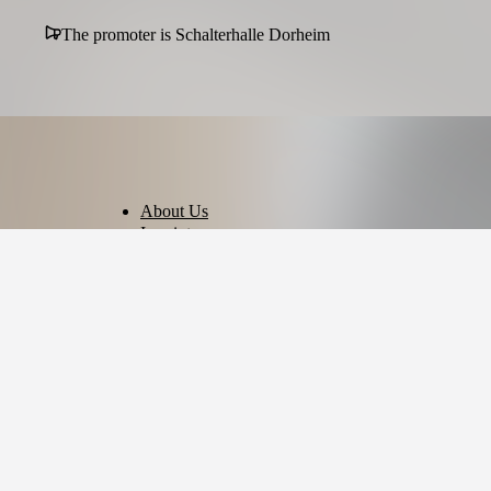
The promoter is Schalterhalle Dorheim
About Us
Imprint
Privacy Policy
Terms of Use
Cookie Settings
English
© 2026 - Ticket AG