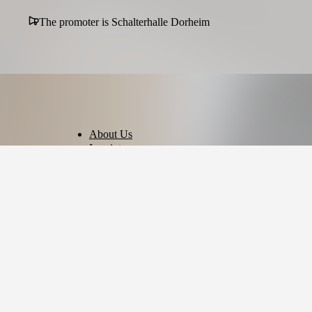
The promoter is Schalterhalle Dorheim
About Us
Imprint
Privacy Policy
Terms of Use
Cookie Settings
English
© 2026 - Ticket AG