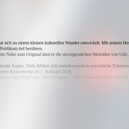
at sich zu einem kleinen kulturellen Wunder entwickelt. Mit seinem He
Publikum tief berühren.
ffender Nähe zum Original lässt er die unvergesslichen Melodien von Ud
tende Augen. Viele fühlten sich zurückversetzt in persönliche Erinner
iner Konzertreihe im 1. Halbjahr 2026.
als in New York“ und „Mit 66 Jahren“ – live, leidenschaftlich und voll