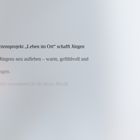
rzensprojekt „Leben im Ort“ schafft Jürgen
o Jürgens neu aufleben – warm, gefühlvoll und
ungen.
 der besonderen Kraft dieser Musik.