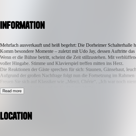
Information
Mehrfach ausverkauft und heiß begehrt: Die Dorheimer Schalterhalle h
Komm besondere Momente – zuletzt mit Udo Jay, dessen Auftritte das 
Wenn er die Bühne betritt, scheint die Zeit stillzustehen. Mit verblü
voller Hingabe. Stimme und Klavierspiel treffen mitten ins Herz.
Die Reaktionen der Gäste sprechen für sich: Staunen, Gänsehaut, leuch
Aufgrund der großen Nachfrage folgt nun die Fortsetzung im Rahmen e
Freuen Sie sich auf Klassiker wie „Merci, Chérie“, „Ich war noch niem
Ein Abend, der berührt und im Gedächtnis bleibt.
Read more
Location