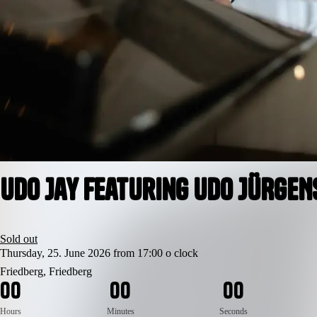
Udo Jay featuring UDO JÜRGEN
Sold out
Thursday, 25. June 2026 from 17:00 o clock
Friedberg, Friedberg
0
0
0
0
0
0
Hours
Minutes
Seconds