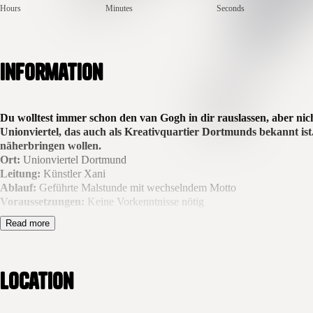
Hours
Minutes
Seconds
Information
Du wolltest immer schon den van Gogh in dir rauslassen, aber nic
Unionviertel, das auch als Kreativquartier Dortmunds bekannt ist. 
näherbringen wollen.
Ort:
Unionviertel Dortmund
Leitung:
Künstler Xani
Ablauf:
Geführte Malstunde mit wechselndem Motto
Voraussetzungen:
Keine Vorkenntnisse nötig
Read more
Wine & Paint in Dortmund ist das perfekte Event für alle, die Kunst e
Schritt für Schritt durch eine Malstunde der besonderen Art. Mit klare
individuell und ohne Leistungsdruck. Dieses Kreativ-Event in Dortmun
rundum entspannten Erlebnis.
Location