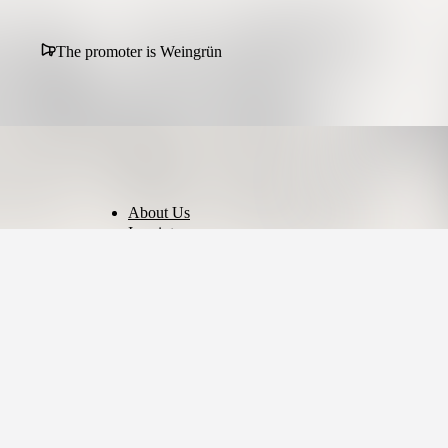
The promoter is Weingrün
About Us
Imprint
Privacy Policy
Terms of Use
Cookie Settings
English
© 2026 - Ticket AG