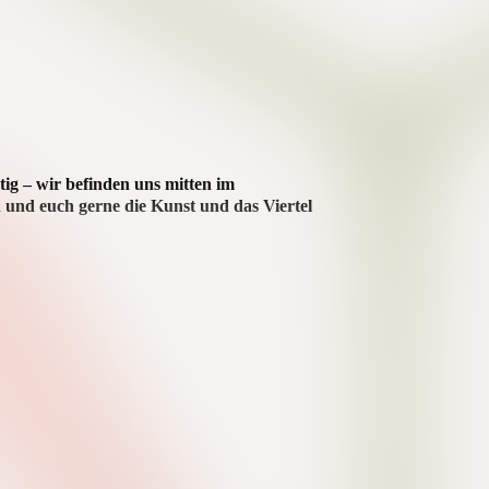
tig – wir befinden uns mitten im
en und euch gerne die Kunst und das Viertel
er Dortmunds, führt euch der Künstler Xani
n entsteht euer eigenes Kunstwerk – ganz
indet Malen, Wein und urbanes Flair zu einem