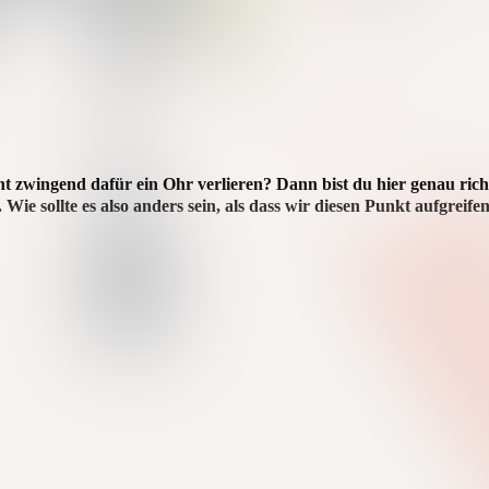
ht zwingend dafür ein Ohr verlieren? Dann bist du hier genau rich
Wie sollte es also anders sein, als dass wir diesen Punkt aufgreif
rleben und dabei genießen möchten. Im Unionviertel, dem Kreativquarti
n Impulsen, verständlichen Techniken und inspiriert von süffigen Weine
d eignet sich ideal für einen besonderen Abend mit Freunden und verb