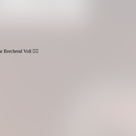
 Brechend Voll ❤️‍🔥