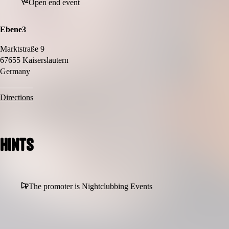
Open end event
Ebene3
Marktstraße 9
67655 Kaiserslautern
Germany
Directions
Hints
The promoter is Nightclubbing Events