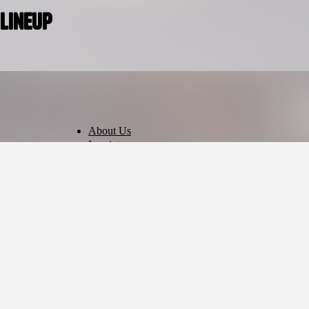
Lineup
About Us
Imprint
Privacy Policy
Terms of Use
Cookie Settings
English
© 2026 - Ticket AG