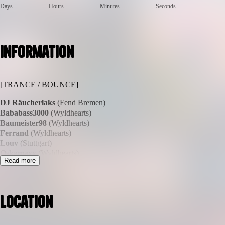
Days
Hours
Minutes
Seconds
Information
[TRANCE / BOUNCE]
DJ Räucherlaks
(Fend Bremen)
Bababass3000
(Wyldhearts)
Baumeister98
(Wyldhearts)
Ferrand
(Wyldhearts)
Louv
(Stuttgart)
Oskamaxx
(Wyldhearts)
Read more
The Second I
(Wyldhearts)
WYLDHEARTS bringt seinen unverwechselbar wylden Mix aus Trance, B
alle, die treibende Melodien, schnelle Bässe und Herz-Momente lieb
Location