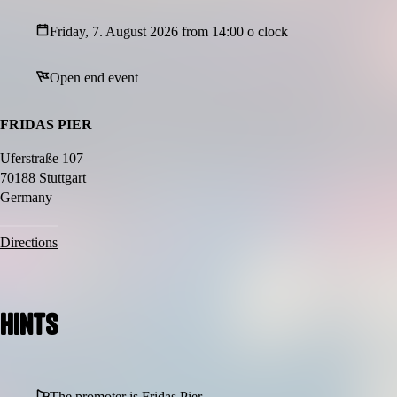
Friday, 7. August 2026 from 14:00 o clock
Open end event
FRIDAS PIER
Uferstraße 107
70188 Stuttgart
Germany
Directions
Hints
The promoter is Fridas Pier