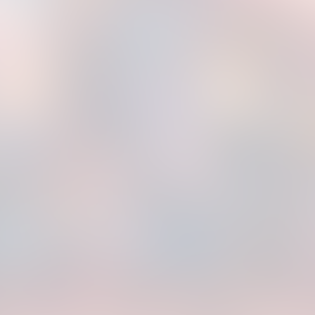
ounce und Euphorie endlich wieder nach Stuttgart. Gemeinsam verwan
en. Trancy. Bouncy. WYLD.