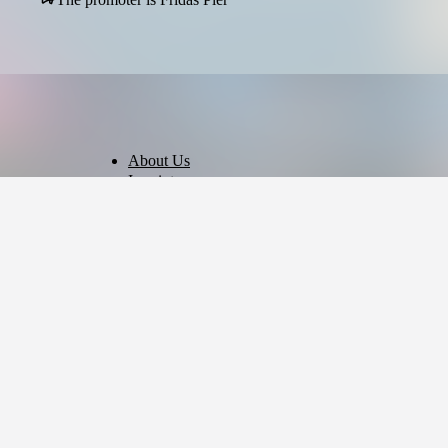
About Us
Imprint
Privacy Policy
Terms of Use
Cookie Settings
English
© 2026 - Ticket AG