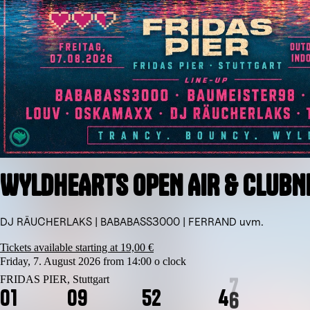
WYLDHEARTS OPEN AIR & CLUBN
DJ RÄUCHERLAKS | BABABASS3000 | FERRAND uvm.
Tickets available starting at 19,00 €
Friday, 7. August 2026 from 14:00 o clock
FRIDAS PIER, Stuttgart
6
0
1
0
9
5
2
4