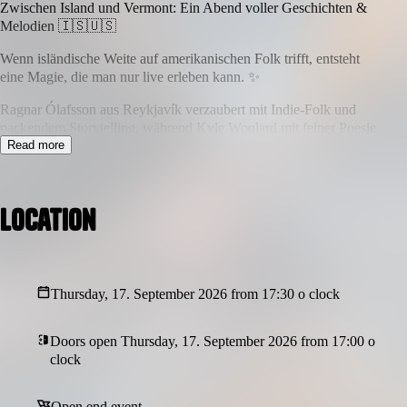
Zwischen Island und Vermont: Ein Abend voller Geschichten &
Melodien 🇮🇸🇺🇸
Wenn isländische Weite auf amerikanischen Folk trifft, entsteht
eine Magie, die man nur live erleben kann. ✨
Ragnar Ólafsson aus Reykjavík verzaubert mit Indie-Folk und
packendem Storytelling, während Kyle Woolard mit feiner Poesie
und einer Stimme überzeugt, die unter die Haut geht. 🎸🎤
Read more
Erlebe einen Abend, der Grenzen auflöst. Von rauen nordischen
Landschaften bis zu den sanften Hügeln Vermonts – intim,
Location
akustisch und zutiefst authentisch. 🏔️🌲
🎭 Zwischen Island & Vermont: Ein Abend mit Geschichten &
Melodien
Thursday, 17. September 2026 from 17:30 o clock
📅 17.09.2026
⏰ Einlass 19:00 Uhr | Beginn 19:30 Uhr
Doors open Thursday, 17. September 2026 from 17:00 o
clock
📍 Landgasthof Linde (Großer Saal)
🏠 Untere Hauptstraße 13, 09241 Mühlau
Open end event