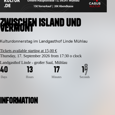
Zwischen Island und
Vermont
Kulturdonnerstag im Landgasthof Linde Mühlau
Tickets available starting at 15,00 €
Thursday, 17. September 2026 from 17:30 o clock
Landgasthof Linde - großer Saal, Mühlau
4
0
1
3
1
7
1
7
Days
Hours
Minutes
Seconds
Information