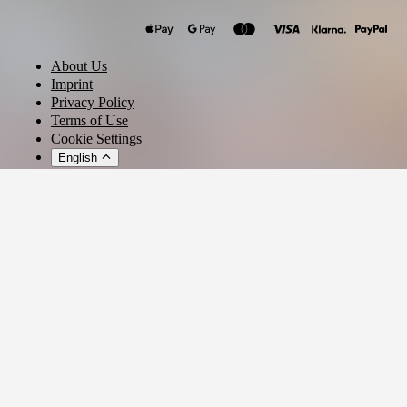
About Us
Imprint
Privacy Policy
Terms of Use
Cookie Settings
English
© 2026 - Ticket AG
Privacy settings